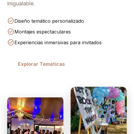
inigualable.
check_circle
Diseño temático personalizado
check_circle
Montajes espectaculares
check_circle
Experiencias inmersivas para invitados
Explorar Temáticas